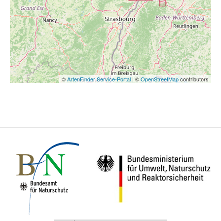
©
ArtenFinder Service-Portal
| ©
OpenStreetMap
contributors