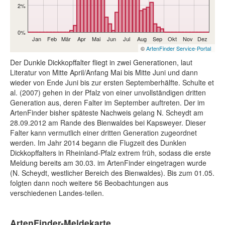
2%
0%
Jan
Feb
Mär
Apr
Mai
Jun
Jul
Aug
Sep
Okt
Nov
Dez
©
ArtenFinder Service-Portal
Der Dunkle Dickkopffalter fliegt in zwei Generationen, laut
Literatur von Mitte April/Anfang Mai bis Mitte Juni und dann
wieder von Ende Juni bis zur ersten Septemberhälfte. Schulte et
al. (2007) gehen in der Pfalz von einer unvollständigen dritten
Generation aus, deren Falter im September auftreten. Der im
ArtenFinder bisher späteste Nachweis gelang N. Scheydt am
28.09.2012 am Rande des Bienwaldes bei Kapsweyer. Dieser
Falter kann vermutlich einer dritten Generation zugeordnet
werden. Im Jahr 2014 begann die Flugzeit des Dunklen
Dickkopffalters in Rheinland-Pfalz extrem früh, sodass die erste
Meldung bereits am 30.03. im ArtenFinder eingetragen wurde
(N. Scheydt, westlicher Bereich des Bienwaldes). Bis zum 01.05.
folgten dann noch weitere 56 Beobachtungen aus
verschiedenen Landes-teilen.
ArtenFinder-Meldekarte